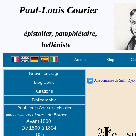
Paul-Louis Courier
épistolier, pamphlétaire,
helléniste
Accueil
Blog
Co
Nouvel ouvrage
A la comtesse de Salm-Dyck
Biographie
Citations
Bibliographie
Paul-Louis Courier épistolier
aux lettres de France…
Introduction
Avant 1800
De 1800 à 1804
e su
1805