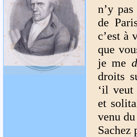
n’y pas
de Pari
c’est à 
que vou
je me
d
droits 
‘il veut
et solit
venu du
Sachez p