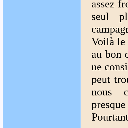
assez f
seul p
campagn
Voilà le
au bon c
ne consi
peut tro
nous c
presque t
Pourtan