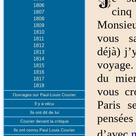
1806
ci
1807
1808
Monsieu
1809
1810
vous sa
1811
1812
déjà) j
1813
1814
voyage.
1815
1816
du mien
1817
1818
vous cro
Ouvrages sur Paul-Louis Courier
Paris s
Il y a vécu
Ils ont dit de lui
pensée
Courier devant la critique
d’avec
m
Ils ont connu Paul Louis Courier