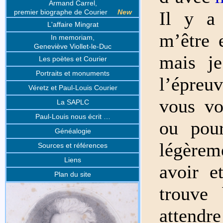
Armand Carrel,
Il y a 
premier biographe de Courier
New
L'affaire Mingrat
m’être 
In memoriam,
Geneviève Viollet-le-Duc
mais j
Les poètes et Courier
Portraits et monuments
l’épreu
Véretz et Paul-Louis Courier
vous vo
La SAPLC
Paul-Louis nous écrit …
ou pou
Généalogie
légèreme
Sources et références
Liens
avoir e
Plan du site
trouve
attendr