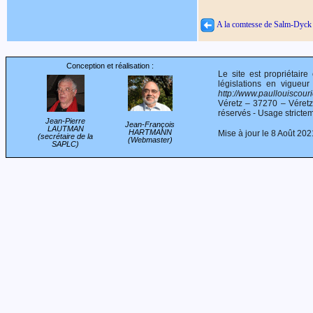
A la comtesse de Salm-Dyck
Conception et réalisation :
Le site est propriétair
législations en vigueur
http://www.paullouiscourie
Véretz – 37270 – Véret
réservés - Usage stricte
Jean-Pierre
Jean-François
LAUTMAN
HARTMANN
Mise à jour le 8 Août 202
(secrétaire de la
(Webmaster)
SAPLC)