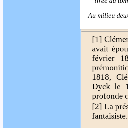
tirée du to
Au milieu deux 
[1] Clémen
avait épo
février 1
prémoniti
1818, Clé
Dyck le 
profonde d
[2] La pré
fantaisiste