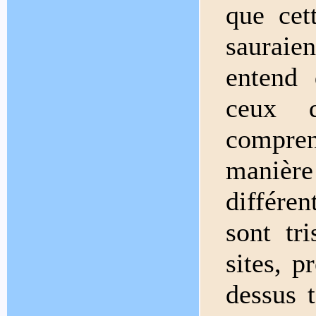
que cet
saurai
entend 
ceux 
compren
manièr
différe
sont tr
sites, p
dessus 