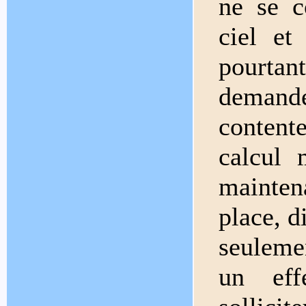
ne se c
ciel et
pourtant
demande
content
calcul 
mainte
place, d
seuleme
un eff