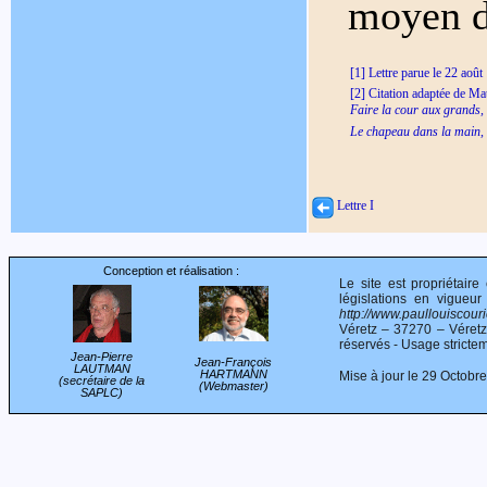
moyen d
[1] Lettre parue le 22 aoû
[2] Citation adaptée de Mat
Faire la cour aux grands,
Le chapeau dans la main,
Lettre I
Conception et réalisation :
Le site est propriétair
législations en vigueur
http://www.paullouiscourie
Véretz – 37270 – Véret
réservés - Usage stricte
Jean-Pierre
Jean-François
LAUTMAN
HARTMANN
Mise à jour le 29 Octobr
(secrétaire de la
(Webmaster)
SAPLC)