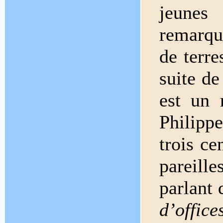
jeunes
remarqu
de terre
suite de
est un 
Philipp
trois ce
pareille
parlant
d’offic