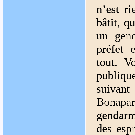
n’est r
bâtit, q
un gen
préfet 
tout. V
publiqu
suivan
Bonapa
gendarme
des esp