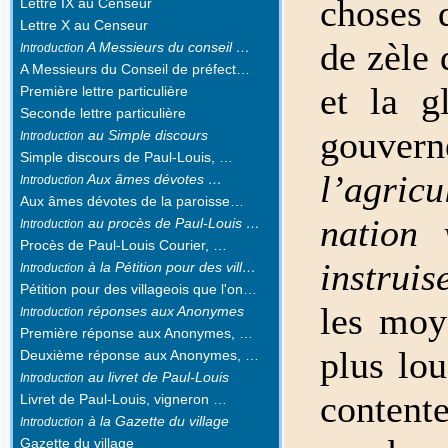
choses q
Lettre IX au Censeur
Lettre X au Censeur
de zèle 
A Messieurs du conseil …
Introduction
A Messieurs du Conseil de préfect…
et la g
Première lettre particulière
Seconde lettre particulière
gouv
au Simple discours
Introduction
Simple discours de Paul-Louis, …
l’agricu
Aux âmes dévotes …
Introduction
Aux âmes dévotes de la paroisse…
nation 
au procès de Paul-Louis …
Introduction
Procès de Paul-Louis Courier, …
instruis
à la Pétition pour des vill…
Introduction
Pétition pour des villageois que l'on…
les moy
réponses aux Anonymes
Introduction
Première réponse aux Anonymes, …
plus lou
Deuxième réponse aux Anonymes, …
au livret de Paul-Louis
Introduction
content
Livret de Paul-Louis, vigneron …
à la Gazette du village
Introduction
Gazette du village