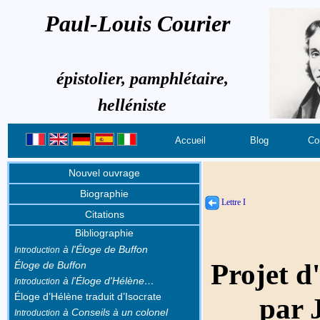
Paul-Louis Courier
épistolier, pamphlétaire,
helléniste
Accueil
Blog
Co
Nouvel ouvrage
Biographie
Lettre I
Citations
Bibliographie
à l'Éloge de Buffon
Introduction
Projet d'
Éloge de Buffon
à l'Éloge d'Hélène…
Introduction
Éloge d’Hélène traduit d’Isocrate
par J
à Conseils à un colonel
Introduction