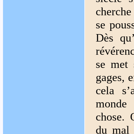
cherche 
se pous
Dès qu’
révérenc
se met 
gages, e
cela s’
monde s
chose. 
du mal 