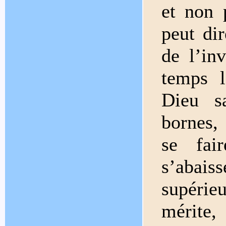
et non 
peut dir
de l’in
temps l
Dieu s
bornes, 
se fai
s’abai
supérie
mérite, 