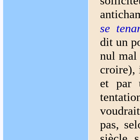
sollic
anticha
se tena
dit un p
nul mal 
croire),
et par 
tentat
voudrait
pas, sel
siècle 