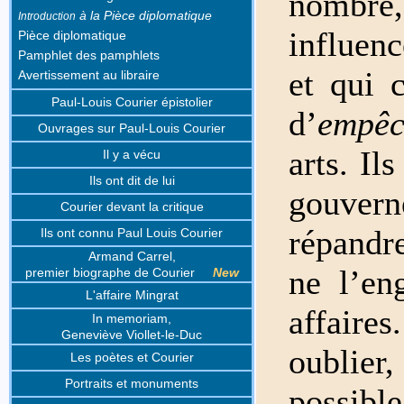
nombre,
à la Pièce diplomatique
Introduction
influenc
Pièce diplomatique
Pamphlet des pamphlets
et qui 
Avertissement au libraire
Paul-Louis Courier épistolier
d’
empêc
Ouvrages sur Paul-Louis Courier
arts. Il
Il y a vécu
Ils ont dit de lui
gouvern
Courier devant la critique
répandr
Ils ont connu Paul Louis Courier
Armand Carrel,
ne l’en
premier biographe de Courier
New
L'affaire Mingrat
affaire
In memoriam,
Geneviève Viollet-le-Duc
oublier
Les poètes et Courier
Portraits et monuments
possibl