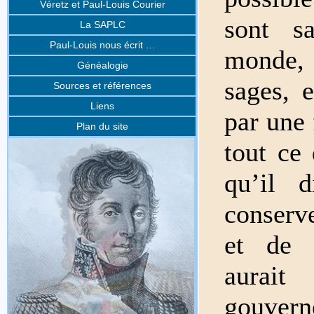
Véretz et Paul-Louis Courier
sont s
La SAPLC
Paul-Louis nous écrit …
monde, 
Généalogie
sages, e
Sources et références
Liens
par une 
Plan du site
tout ce 
qu’il 
conserv
et de d
aurai
gouver