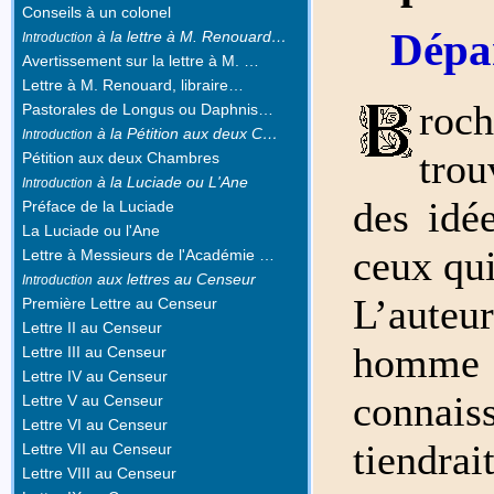
Conseils à un colonel
Dépa
à la lettre à M. Renouard…
Introduction
Avertissement sur la lettre à M. …
Lettre à M. Renouard, libraire…
roch
Pastorales de Longus ou Daphnis…
à la Pétition aux deux C…
Introduction
trou
Pétition aux deux Chambres
à la Luciade ou L'Ane
Introduction
des idé
Préface de la Luciade
La Luciade ou l'Ane
ceux qui
Lettre à Messieurs de l'Académie …
aux lettres au Censeur
Introduction
L’auteu
Première Lettre au Censeur
Lettre II au Censeur
homme
Lettre III au Censeur
Lettre IV au Censeur
connais
Lettre V au Censeur
Lettre VI au Censeur
tiendra
Lettre VII au Censeur
Lettre VIII au Censeur