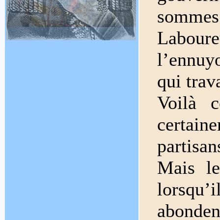
sommes 
Labou
l’ennuy
qui trava
Voilà 
certain
partisan
Mais le
lorsqu’
abonden