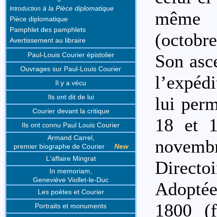
à la Pièce diplomatique
Introduction
même 
Pièce diplomatique
Pamphlet des pamphlets
(octobr
Avertissement au libraire
Paul-Louis Courier épistolier
Son asc
Ouvrages sur Paul-Louis Courier
l’expéd
Il y a vécu
Ils ont dit de lui
lui perm
Courier devant la critique
18 et 
Ils ont connu Paul Louis Courier
Armand Carrel,
novembr
premier biographe de Courier
New
L'affaire Mingrat
Directoi
In memoriam,
Geneviève Viollet-le-Duc
Adoptée 
Les poètes et Courier
1800 (f
Portraits et monuments