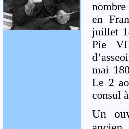
nombre d
en Fran
juillet 
Pie VI
d’asseo
mai 180
Le 2 ao
consul à
Un ouv
ancien