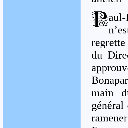
aul-
n’e
regrette
du Dire
approu
Bonapa
main d
général 
ramener