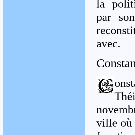
la poli
par so
reconsti
avec.
Constan
ons
Th
novemb
ville où