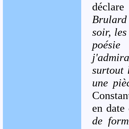
déclar
Brulard 
soir, le
poésie
j'admira
surtout
une pi
Constant
en date
de form