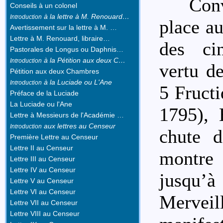
Con
Conseils à un colonel
à la lettre à M. Renouard…
Introduction
place au
Avertissement sur la lettre à M. …
Lettre à M. Renouard, libraire…
des ci
Pastorales de Longus ou Daphnis…
à la Pétition aux deux C…
Introduction
vertu de
Pétition aux deux Chambres
à la Luciade ou L'Ane
Introduction
5 Fructi
Préface de la Luciade
La Luciade ou l'Ane
1795), 
Lettre à Messieurs de l'Académie …
aux lettres au Censeur
Introduction
chute d
Première Lettre au Censeur
Lettre II au Censeur
montre 
Lettre III au Censeur
Lettre IV au Censeur
jusqu’à
Lettre V au Censeur
Lettre VI au Censeur
Merve
Lettre VII au Censeur
Lettre VIII au Censeur