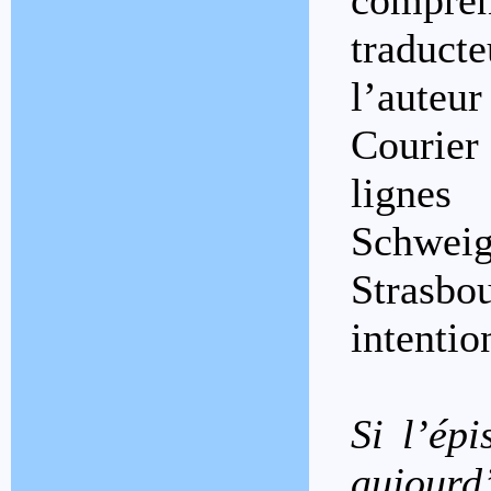
compr
traduct
l’aute
Courier
lignes
Schweig
Strasb
intentio
Si l’ép
aujourd