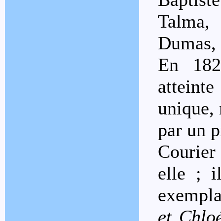
Talma,
Dumas,
En 182
atteint
unique, 
par un p
Courier 
elle ; 
exempla
et Chlo