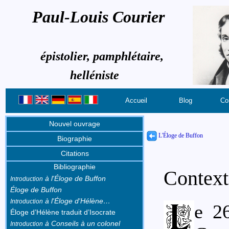
Paul-Louis Courier
épistolier, pamphlétaire,
helléniste
Accueil
Blog
Co
Nouvel ouvrage
L'Éloge de Buffon
Biographie
Citations
Bibliographie
Context
à l'Éloge de Buffon
Introduction
Éloge de Buffon
à l'Éloge d'Hélène…
Introduction
e 2
Éloge d’Hélène traduit d’Isocrate
à Conseils à un colonel
Introduction