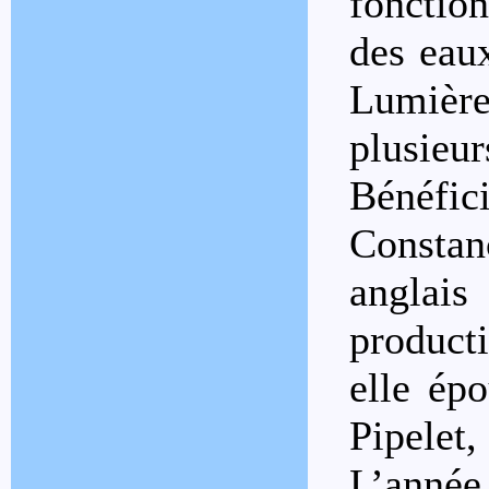
fonctio
des eau
Lumières
plusi
Bénéfic
Constanc
anglais
product
elle épo
Pipele
L’année