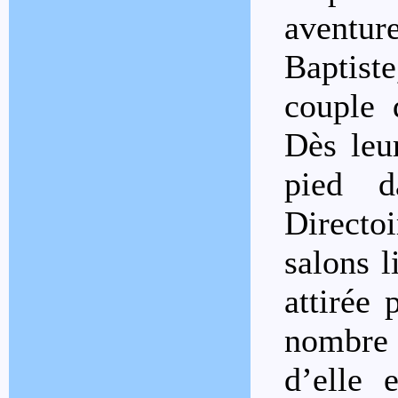
aventu
Baptist
couple 
Dès leur
pied d
Directo
salons l
attirée 
nombre
d’elle 