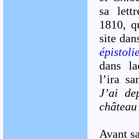
sa lett
1810, q
site dan
épistoli
dans la
l’ira s
J’ai de
château 
Avant sa