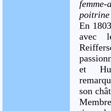
femme-a
poitrine
En 1803
avec 
Reiffe
passion
et Hu
remarqu
son châ
Membre 