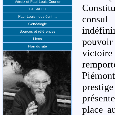
Véretz et Paul-Louis Courier
Constit
La SAPLC
consu
Paul-Louis nous écrit …
Généalogie
indéfin
Sources et références
pouvoi
Liens
Plan du site
victoi
remport
Piémon
prestig
présente
place a