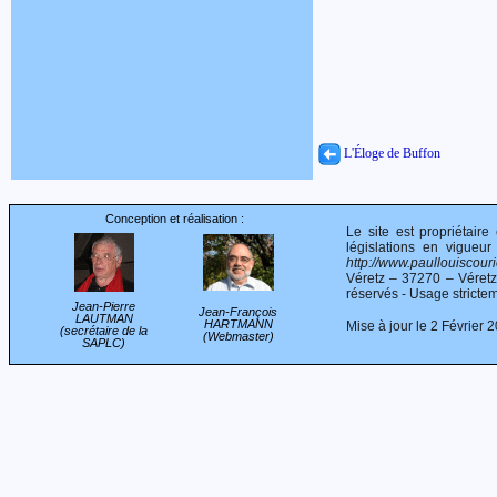
L'Éloge de Buffon
Conception et réalisation :
Le site est propriétair
législations en vigueur
http://www.paullouiscourie
Véretz – 37270 – Véret
réservés - Usage stricte
Jean-Pierre
Jean-François
LAUTMAN
HARTMANN
Mise à jour le 2 Février 
(secrétaire de la
(Webmaster)
SAPLC)