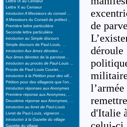
manife
Lettre IX au Censeur
Lettre X au Censeur
excentri
A Messieurs du conseil …
Introduction
A Messieurs du Conseil de préfect…
de parve
Première lettre particulière
Seconde lettre particulière
L’exis
au Simple discours
Introduction
Simple discours de Paul-Louis, …
déroul
Aux âmes dévotes …
Introduction
Aux âmes dévotes de la paroisse…
politiqu
au procès de Paul-Louis …
Introduction
Procès de Paul-Louis Courier, …
militai
à la Pétition pour des vill…
Introduction
Pétition pour des villageois que l'on…
l’armé
réponses aux Anonymes
Introduction
Première réponse aux Anonymes, …
remettr
Deuxième réponse aux Anonymes, …
au livret de Paul-Louis
Introduction
d'Italie
Livret de Paul-Louis, vigneron …
à la Gazette du village
Introduction
celui-ci
Gazette du village