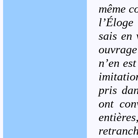
même co
l’Éloge
sais en 
ouvrage
n’en est
imitati
pris dan
ont con
entière
retranch