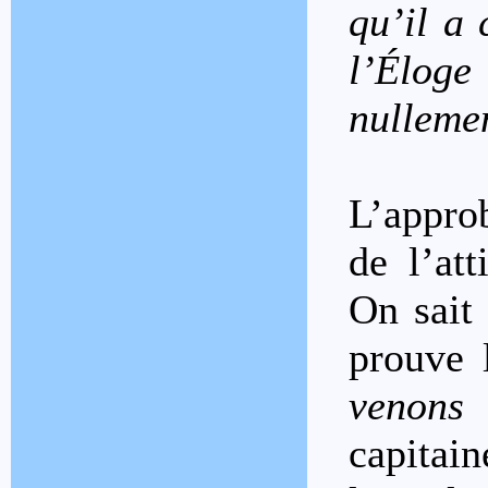
qu’il a 
l’Éloge
nullemen
L’appro
de l’at
On sait
prouve 
venons
capitain