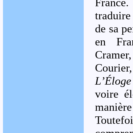
France
traduire
de sa pe
en Fra
Cramer
Courier
L’Éloge
voire é
manièr
Toutefo