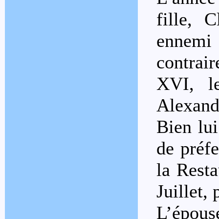
fille, 
ennemi
contrair
XVI, l
Alexand
Bien lui
de préf
la Resta
Juillet,
L’épou