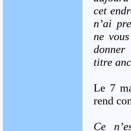
cet endr
n’ai pr
ne vous
donner
titre an
Le 7 m
rend com
Ce n’es