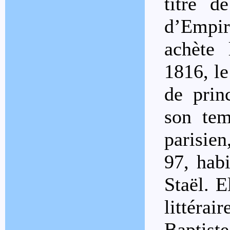
titre d
d’Empir
achète 
1816, le
de prin
son tem
parisien
97, hab
Staël. E
littérai
Baptist