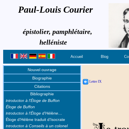
Paul-Louis Courier
épistolier, pamphlétaire,
helléniste
Accueil
Blog
Co
Nouvel ouvrage
Biographie
Lettre IX
Citations
Bibliographie
à l'Éloge de Buffon
Introduction
Éloge de Buffon
à l'Éloge d'Hélène…
Introduction
Éloge d’Hélène traduit d’Isocrate
e tr
à Conseils à un colonel
Introduction