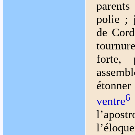
parents
polie ;
de Cord
tournur
forte,
assembl
étonne
6
ventre
l’apost
l’éloqu