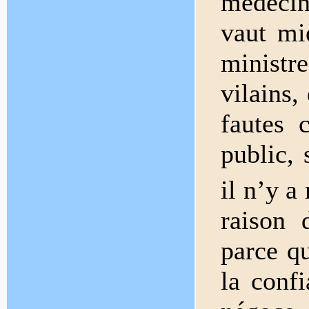
médecins
vaut mi
ministr
vilains,
fautes 
public, 
il n’y a
raison 
parce qu
la conf