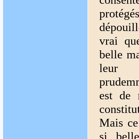
protégé
dépouill
vrai qu
belle ma
leur f
prudem
est de 
constitu
Mais ce
si bel