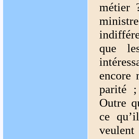
métier 
ministre
indiffér
que le
intéress
encore m
parité 
Outre q
ce qu’i
veulent