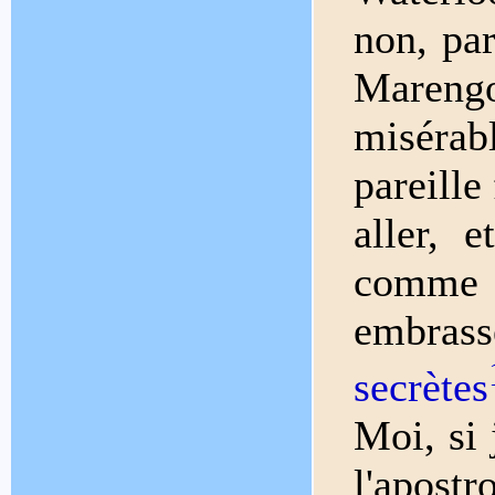
non, par
Maren
misérabl
pareille
aller, 
comme 
embra
secrètes
Moi, si 
l'apos