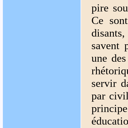
pire so
Ce sont
disants,
savent 
une des
rhétori
servir d
par civ
princip
éducati