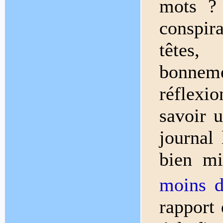
mots ?
conspir
têtes,
bonneme
réflex
savoir 
journal 
bien m
moins d
rapport