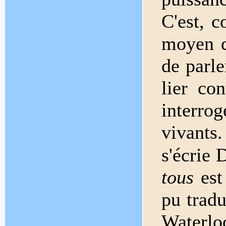
C'est, 
moyen d
de parle
lier co
interro
vivants
s'écrie
tous
est 
pu tradu
Waterloo