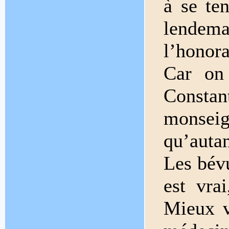
à se ten
lendem
l’honor
Car on
Constant
monseig
qu’autan
Les bévu
est vra
Mieux v