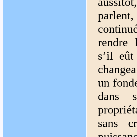
aussitôt
parlent
continu
rendre 
s’il eû
changea
un fonde
dans 
propriét
sans c
puissanc