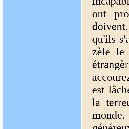
incapab
ont pro
doivent
qu'ils s
zèle le
étrang
accourez
est lâch
la terr
monde.
généreu