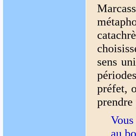
Marcas
métaphor
catachr
choisis
sens un
période
préfet, 
prendre 
Vous
au bo