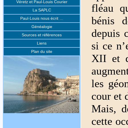
Véretz et Paul-Louis Courier
fléau q
La SAPLC
bénis d
Paul-Louis nous écrit …
Généalogie
depuis c
Sources et références
si ce n
Liens
Plan du site
XII et 
augment
les géo
cour et 
Mais, d
cette oc