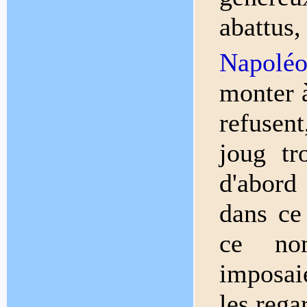
abattu
Napolé
monter à
refusen
joug tr
d'abord
dans ce
ce no
imposai
les rega