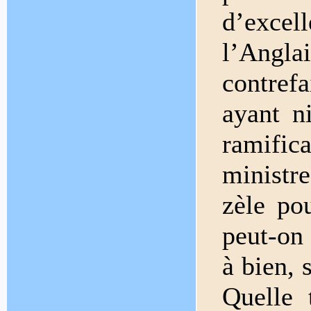
d’excel
l’Angl
contref
ayant n
ramific
ministr
zèle po
peut-on
à bien, 
Quelle 