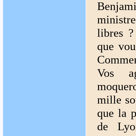
Benjam
ministr
libres 
que vou
Comment
Vos ag
moquero
mille so
que la p
de Lyo