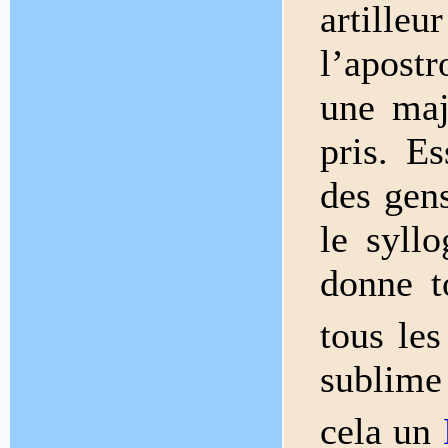
artil
l’apost
une maj
pris. E
des gen
le syll
donne t
tous le
sublime
cela un