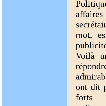
Politiq
affair
secréta
mot, es
publicit
Voilà u
répond
admirabl
ont dit 
forts