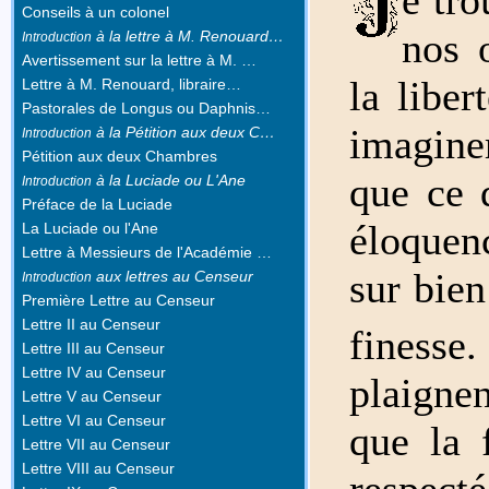
Conseils à un colonel
nos 
à la lettre à M. Renouard…
Introduction
Avertissement sur la lettre à M. …
la liber
Lettre à M. Renouard, libraire…
Pastorales de Longus ou Daphnis…
imagine
à la Pétition aux deux C…
Introduction
Pétition aux deux Chambres
que ce q
à la Luciade ou L'Ane
Introduction
Préface de la Luciade
éloquen
La Luciade ou l'Ane
Lettre à Messieurs de l'Académie …
sur bien
aux lettres au Censeur
Introduction
Première Lettre au Censeur
Lettre II au Censeur
finesse
Lettre III au Censeur
Lettre IV au Censeur
plaignen
Lettre V au Censeur
Lettre VI au Censeur
que la 
Lettre VII au Censeur
Lettre VIII au Censeur
respect