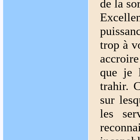
de la sor
Excell
puissan
trop à v
accroire
que je 
trahir. 
sur les
les ser
reconna