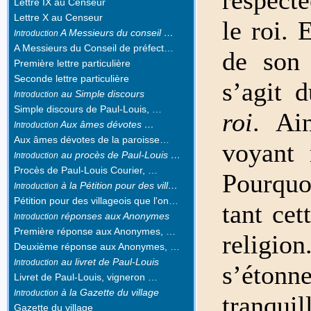
Lettre IX au Censeur
Lettre X au Censeur
le roi. 
A Messieurs du conseil …
Introduction
A Messieurs du Conseil de préfect…
de son 
Première lettre particulière
Seconde lettre particulière
s’agit 
au Simple discours
Introduction
Simple discours de Paul-Louis, …
roi
. Ai
Aux âmes dévotes …
Introduction
Aux âmes dévotes de la paroisse…
voyant 
au procès de Paul-Louis …
Introduction
Procès de Paul-Louis Courier, …
Pourquo
à la Pétition pour des vill…
Introduction
Pétition pour des villageois que l'on…
tant cet
réponses aux Anonymes
Introduction
Première réponse aux Anonymes, …
religi
Deuxième réponse aux Anonymes, …
au livret de Paul-Louis
Introduction
s’étonn
Livret de Paul-Louis, vigneron …
à la Gazette du village
Introduction
tranqu
Gazette du village