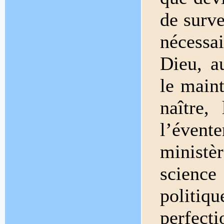
de surv
nécessai
Dieu, a
le maint
naître,
l’éven
ministèr
science
politi
perfe