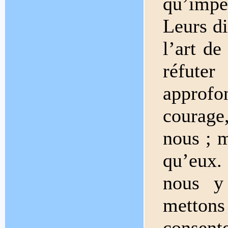
qu’impe
Leurs d
l’art de
réfute
approf
courage
nous ; 
qu’eux.
nous y
metton
consent