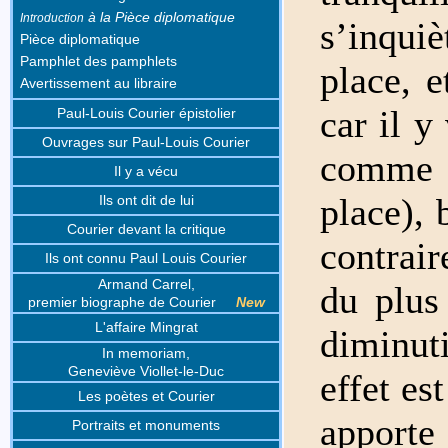
à la Pièce diplomatique
Introduction
s’inquiè
Pièce diplomatique
Pamphlet des pamphlets
place, e
Avertissement au libraire
car il y
Paul-Louis Courier épistolier
Ouvrages sur Paul-Louis Courier
comme v
Il y a vécu
place), 
Ils ont dit de lui
Courier devant la critique
contrair
Ils ont connu Paul Louis Courier
Armand Carrel,
du plus
premier biographe de Courier
New
L'affaire Mingrat
diminut
In memoriam,
Geneviève Viollet-le-Duc
effet es
Les poètes et Courier
apporte
Portraits et monuments