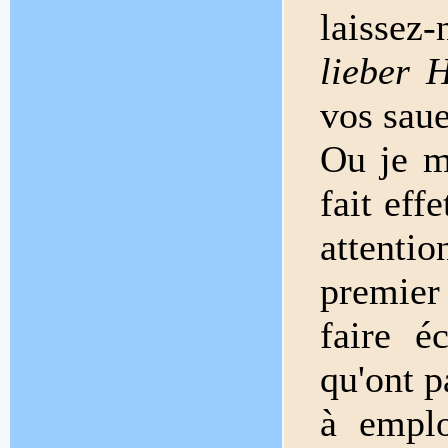
laissez
lieber 
vos saue
Ou je m
fait eff
attentio
premier
faire é
qu'ont p
à emplo