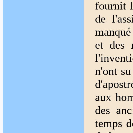
fournit 
de l'as
manqué ;
et des r
l'invent
n'ont su
d'apost
aux hom
des anc
temps de