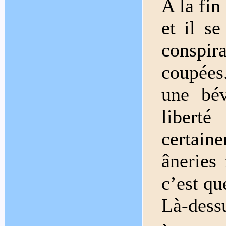
A la fin
et il s
conspira
coupées
une bév
liber
certain
âneries 
c’est qu
Là-dessu