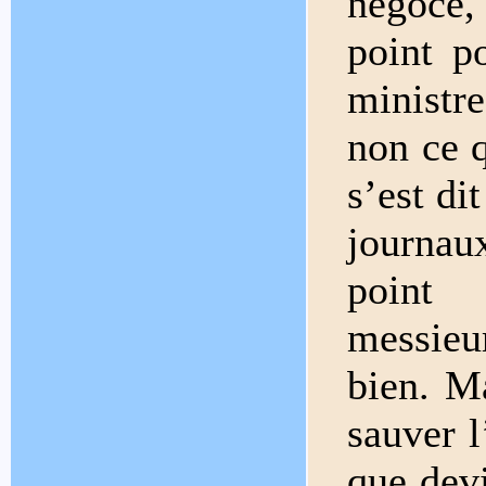
négoce,
point p
ministre
non ce q
s’est di
journaux
point 
messieur
bien. M
sauver l
que devi