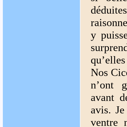
déduit
raisonn
y puiss
surpren
qu’elle
Nos Cicé
n’ont 
avant d
avis. Je
ventre n