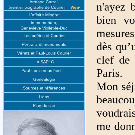
Armand Carrel,
n'ayez 
premier biographe de Courier
New
L'affaire Mingrat
bien vo
In memoriam,
Geneviève Viollet-le-Duc
mesures
Les poètes et Courier
dès qu’u
Portraits et monuments
Véretz et Paul-Louis Courier
clef de
La SAPLC
Paris.
Paul-Louis nous écrit …
Généalogie
Mon séj
Sources et références
beauco
Liens
Plan du site
voudrai
me donn