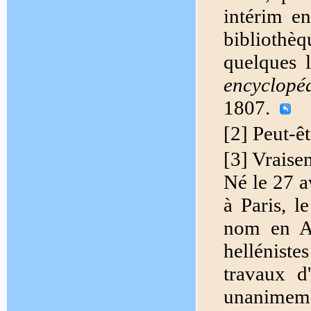
intérim en
bibliothè
quelques l
encyclopéd
1807.
[2] Peut-ê
[3] Vraise
Né le 27 a
à Paris, l
nom en Ad
hellénist
travaux d'
unanimeme