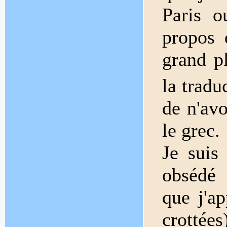
Paris o
propos 
grand p
la tradu
de n'av
le grec.
Je suis
obsédé 
que j'a
crottée