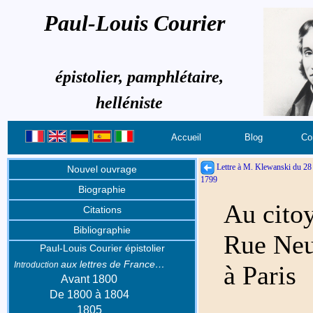
Paul-Louis Courier
épistolier, pamphlétaire,
helléniste
Accueil
Blog
Co
Lettre à M. Klewanski du 28
Nouvel ouvrage
1799
Biographie
Au cito
Citations
Bibliographie
Rue Neu
Paul-Louis Courier épistolier
aux lettres de France…
Introduction
à Paris
Avant 1800
De 1800 à 1804
1805