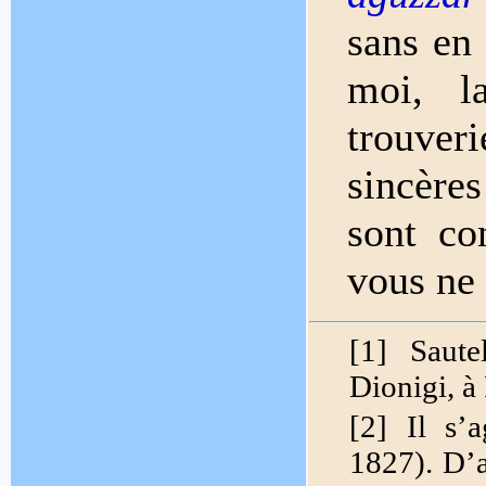
sans en 
moi, l
trouver
sincère
sont co
vous ne 
[1] Saut
Dionigi, 
[2] Il s’
1827). D’a