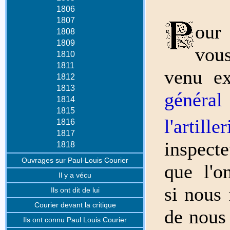
1806
1807
our
1808
1809
vous
1810
1811
venu ex
1812
1813
généra
1814
1815
l'artiller
1816
1817
inspect
1818
Ouvrages sur Paul-Louis Courier
que l'o
Il y a vécu
si nous 
Ils ont dit de lui
Courier devant la critique
de nous 
Ils ont connu Paul Louis Courier