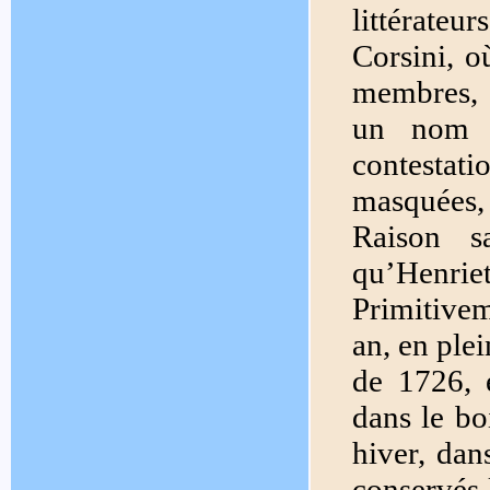
littérateu
Corsini, o
membres, 
un nom d
contesta
masquées,
Raison s
qu’Henriet
Primitivem
an, en plei
de 1726, e
dans le bo
hiver, dan
conservés l