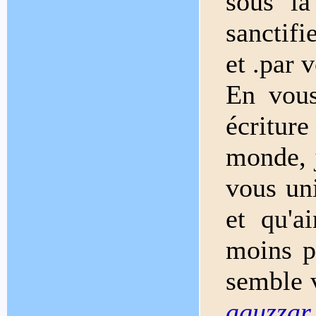
sous la
sanctifi
et .par 
En vous
écritur
monde, j
vous uni
et qu'a
moins p
semble v
aguzzar