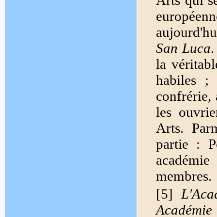
Arts qui s
européenne
aujourd'h
San Luca
.
la véritab
habiles ;
confrérie,
les ouvri
Arts. Par
partie : 
académie
membres.
[5]
L'Aca
Académie 