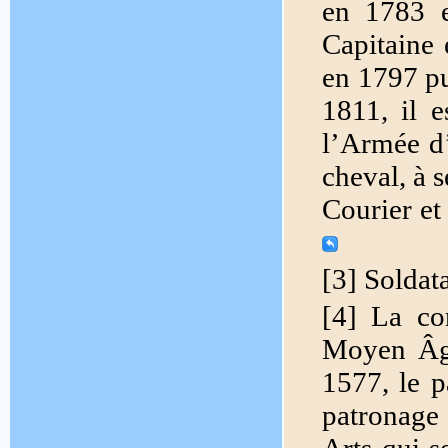
en 1783 e
Capitaine 
en 1797 pu
1811, il e
l’Armée d’I
cheval, à s
Courier et
[3] Soldat
[4] La cor
Moyen Âge
1577, le 
patronage