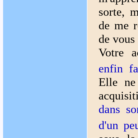
sorte, 
de me r
de vous 
Votre 
enfin f
Elle ne
acquisi
dans so
d'un pe