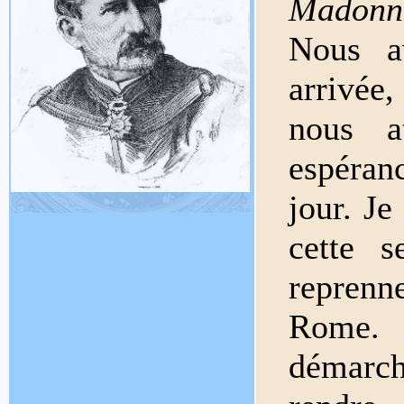
Madon
Nous a
arrivée
nous a
espéran
jour. Je
cette 
reprenne
Rome.
démarch