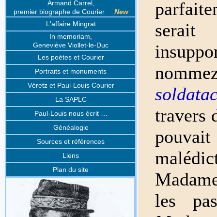
parfait
Armand Carrel,
premier biographe de Courier
New
serai
L'affaire Mingrat
In memoriam,
insupp
Geneviève Viollet-le-Duc
Les poètes et Courier
nomme
Portraits et monuments
Véretz et Paul-Louis Courier
soldata
La SAPLC
travers 
Paul-Louis nous écrit …
Généalogie
pouva
Sources et références
malédict
Liens
Plan du site
Madame,
les pas