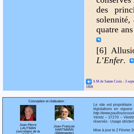
des prin
solennité,
quatre an
[6] Allu
L’Enfer
.
A M de Sainte Croix - 3 sep
1808
Conception et réalisation :
Le site est propriétair
législations en vigueur
http://www.paullouiscourie
Véretz – 37270 – Véret
réservés - Usage stricte
Jean-Pierre
Jean-François
LAUTMAN
HARTMANN
Mise à jour le 2 Février 
(secrétaire de la
(Webmaster)