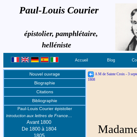
Paul-Louis Courier
épistolier, pamphlétaire,
helléniste
Accueil
Blog
Co
Nouvel ouvrage
A M de Sainte Croix - 3 sep
1808
Biographie
Citations
Bibliographie
Paul-Louis Courier épistolier
aux lettres de France…
Introduction
Avant 1800
Madame
De 1800 à 1804
1805