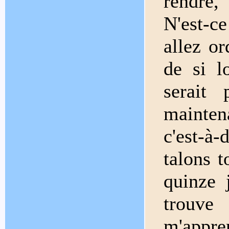
rendre,
N'est-c
allez o
de si l
serait 
mainten
c'est-à-
talons t
quinze 
trouve
m'appre