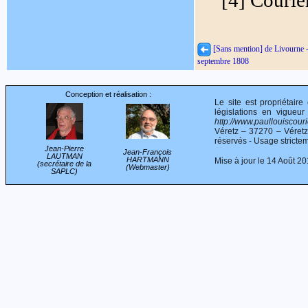
[4] Courie
[Sans mention] de Livourne 
septembre 1808
Conception et réalisation :
Le site est propriétair
législations en vigueur
http://www.paullouiscourie
Véretz – 37270 – Véret
réservés - Usage stricte
Jean-Pierre
Jean-François
LAUTMAN
HARTMANN
Mise à jour le 14 Août 2
(secrétaire de la
(Webmaster)
SAPLC)