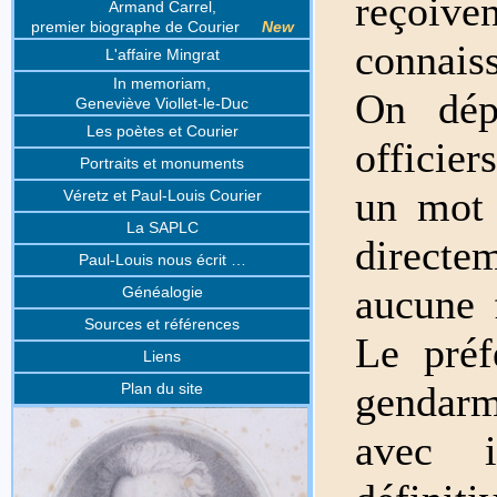
reçoiv
Armand Carrel,
premier biographe de Courier
New
connais
L'affaire Mingrat
In memoriam,
On dép
Geneviève Viollet-le-Duc
Les poètes et Courier
officier
Portraits et monuments
un mot
Véretz et Paul-Louis Courier
La SAPLC
directem
Paul-Louis nous écrit …
aucune f
Généalogie
Sources et références
Le préf
Liens
gendar
Plan du site
avec i