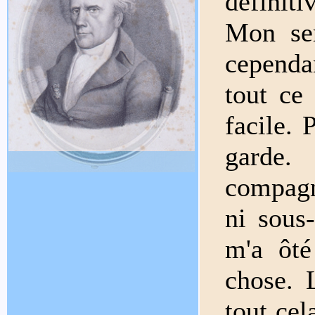
définiti
Mon ser
cependa
tout ce
facile. 
garde.
compagn
ni sous-
m'a ôté
chose. 
tout cel