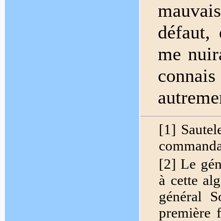
mauvais
défaut, 
me nuir
connais 
autremen
[1] Sautel
commandant
[2] Le gén
à cette al
général S
première f