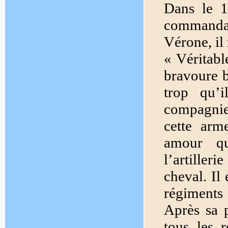
Dans le 
commandait
Vérone, il 
« Véritabl
bravoure b
trop qu’
compagnies
cette arm
amour qu
l’artilleri
cheval. Il
régiments 
Après sa p
tous les 