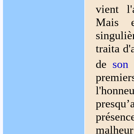
vient l
Mais e
singuliè
traita 
de
son 
premiers
l'honn
presqu’
présence
malheur 