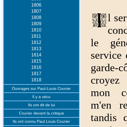
1806
1807
l se
1808
1809
conc
1810
1811
le gén
1812
1813
service
1814
1815
garde-
1816
1817
croyez
1818
Ouvrages sur Paul-Louis Courier
mon c
Il y a vécu
m'en re
Ils ont dit de lui
Courier devant la critique
tandis 
Ils ont connu Paul Louis Courier