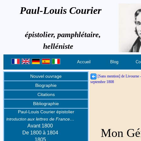
Paul-Louis Courier
épistolier, pamphlétaire,
helléniste
Accueil
Blog
Co
Nouvel ouvrage
[Sans mention] de Livourne 
septembre 1808
Biographie
Citations
Bibliographie
Paul-Louis Courier épistolier
aux lettres de France…
Introduction
Avant 1800
Mon Gén
De 1800 à 1804
1805