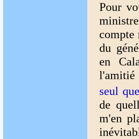
Pour vo
minist
compte 
du géné
en Cala
l'amitié
seul qu
de quell
m'en pl
inévita