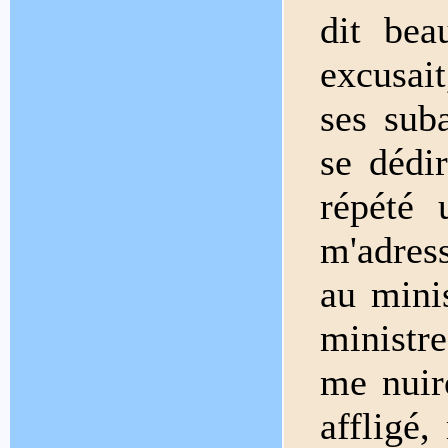
dit bea
excusait
ses sub
se dédir
répété 
m'adress
au minis
ministr
me nuiro
affligé