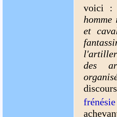
voici 
homme n
et cava
fantas
l'artill
des ar
organis
discou
frénési
achevant