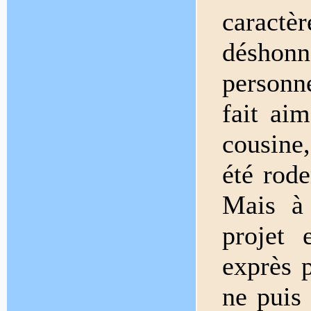
caract
déshonn
personne
fait aim
cousine,
été rode
Mais à 
projet 
exprès p
ne puis 