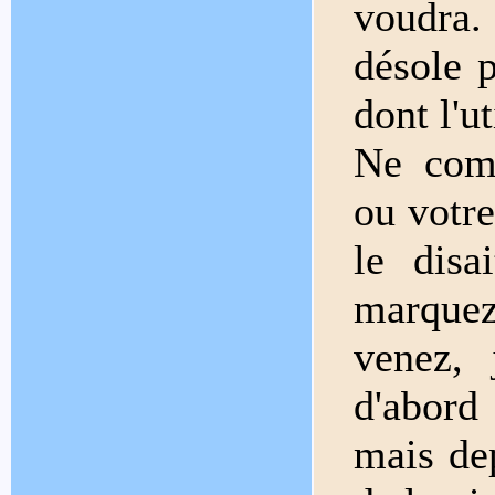
voudra.
désole 
dont l'u
Ne comp
ou votre
le disa
marquez
venez, 
d'abord 
mais dep