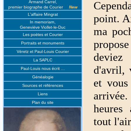
Armand Carrel,
Cependa
premier biographe de Courier
New
L'affaire Mingrat
point. A
In memoriam,
Geneviève Viollet-le-Duc
ma poch
Les poètes et Courier
propos
Portraits et monuments
Véretz et Paul-Louis Courier
deviez
La SAPLC
d'avril,
Paul-Louis nous écrit …
Généalogie
et vous
Sources et références
arrivée
Liens
Plan du site
heures 
tout l'a