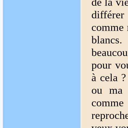
de la vie
différe
comme m
blancs.
beaucou
pour vou
à cela ?
ou ma t
comme i
reproch
veux vo