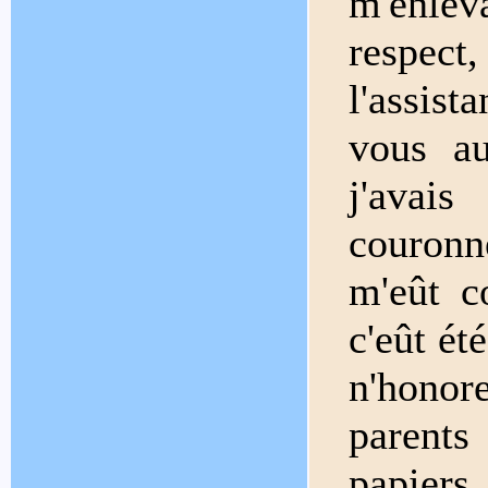
m'enlevâ
respec
l'assis
vous au
j'avais
couronne
m'eût c
c'eût ét
n'honor
parents
papiers