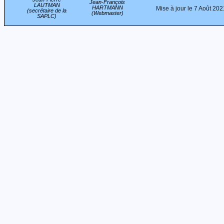
Jean-François
LAUTMAN
HARTMANN
Mise à jour le 7 Août 202
(secrétaire de la
(Webmaster)
SAPLC)