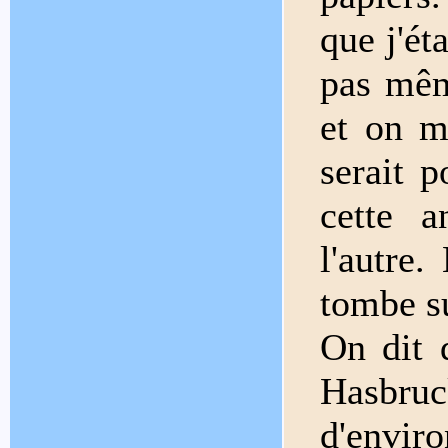
que j'ét
pas mêm
et on m
serait p
cette 
l'autre
tombe s
On dit 
Hasbru
d'enviro