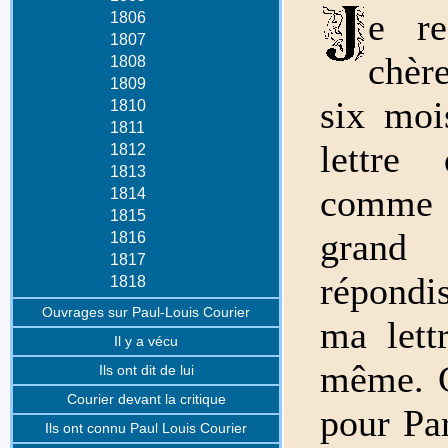
e r
1806
1807
chère
1808
1809
six moi
1810
1811
lettre
1812
1813
comme 
1814
1815
grand 
1816
1817
répondi
1818
Ouvrages sur Paul-Louis Courier
ma lett
Il y a vécu
même. Ca
Ils ont dit de lui
Courier devant la critique
pour Par
Ils ont connu Paul Louis Courier