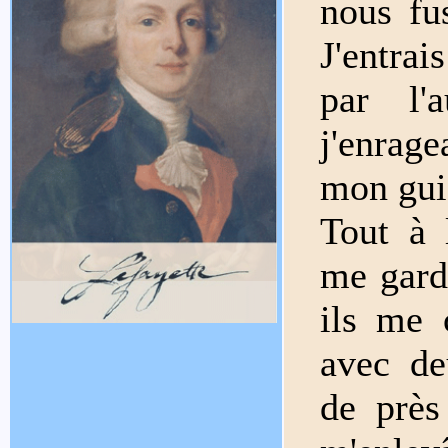
nous fu
J'entrai
par l'
j'enrag
mon guig
Tout à 
me garda
ils me 
avec de
de près