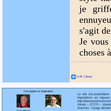
je grif
ennuyeus
s'agit d
Je vous
choses à
A M. Clavier
Conception et réalisation :
Le site est propriétair
législations en vigueur
http://www.paullouiscourie
Véretz – 37270 – Véret
réservés - Usage stricte
Jean-Pierre