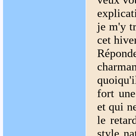
explicat
je m'y 
cet hiver
Répondez
charman
quoiqu'i
fort un
et qui n
le reta
style na