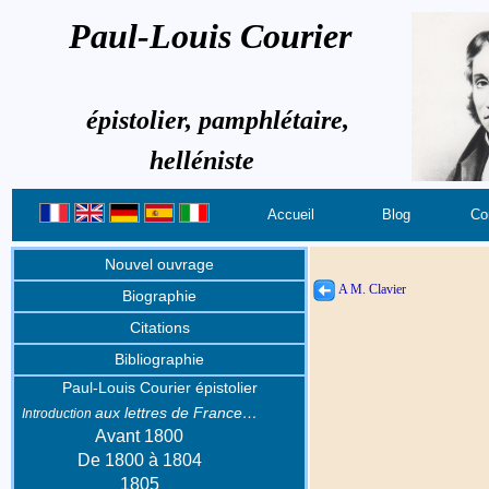
Paul-Louis Courier
épistolier, pamphlétaire,
helléniste
Accueil
Blog
Co
Nouvel ouvrage
A M. Clavier
Biographie
Citations
Bibliographie
Paul-Louis Courier épistolier
aux lettres de France…
Introduction
Avant 1800
De 1800 à 1804
1805