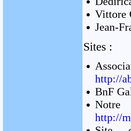
Dediric
Vittore 
Jean-Fr
Sites :
Associa
http://
BnF Ga
No
http://
Site 