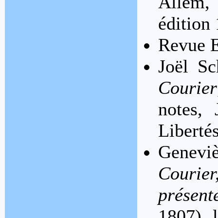
Allem, 
édition
Revue E
Joël S
Courier
notes, 
Liberté
Genevi
Courie
présen
1807), 