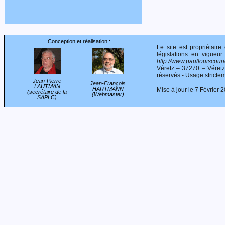
Conception et réalisation :
Le site est propriétair
législations en vigueur
http://www.paullouiscourie
Véretz – 37270 – Véret
réservés - Usage stricte
Jean-Pierre
Jean-François
LAUTMAN
HARTMANN
Mise à jour le 7 Février 
(secrétaire de la
(Webmaster)
SAPLC)