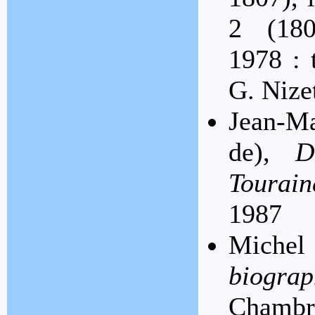
2 (1808
1978 : 
G. Nize
Jean-M
de),
D
Tourain
1987
Mich
biogra
Chambra