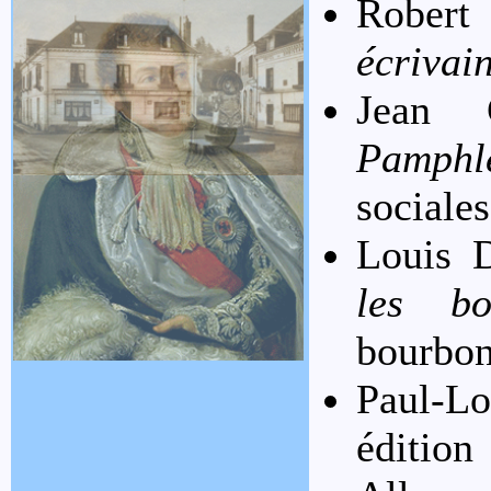
Robert
écrivai
Jean 
Pamphle
sociale
Louis 
les bo
bourbon
Paul-L
édition