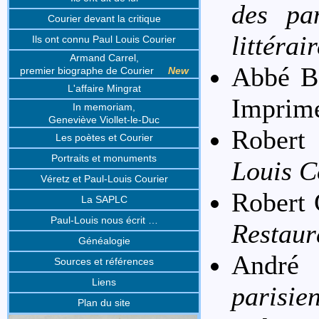
des pam
Courier devant la critique
littérai
Ils ont connu Paul Louis Courier
Armand Carrel,
Abbé B
premier biographe de Courier
New
L'affaire Mingrat
Imprime
In memoriam,
Geneviève Viollet-le-Duc
Robert
Les poètes et Courier
Portraits et monuments
Louis C
Véretz et Paul-Louis Courier
Robert 
La SAPLC
Paul-Louis nous écrit …
Restaur
Généalogie
André
Sources et références
Liens
parisie
Plan du site