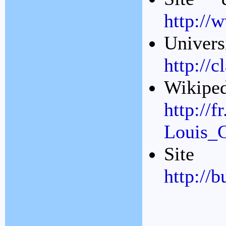
http://
Univ
http://c
Wikiped
http://f
Louis_C
Site 
http://bu