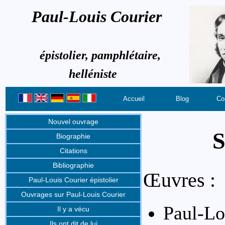
Paul-Louis Courier
épistolier, pamphlétaire,
helléniste
Accueil
Blog
Co
Nouvel ouvrage
S
Biographie
Citations
Bibliographie
Œuvres :
Paul-Louis Courier épistolier
Ouvrages sur Paul-Louis Courier
Paul-Lo
Il y a vécu
Ils ont dit de lui