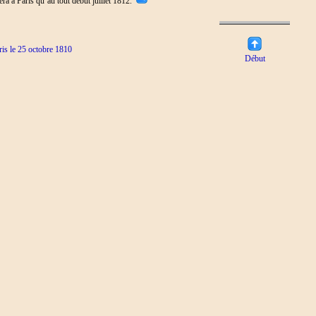
vera à Paris qu’au tout début juillet 1812.
is le 25 octobre 1810
Début