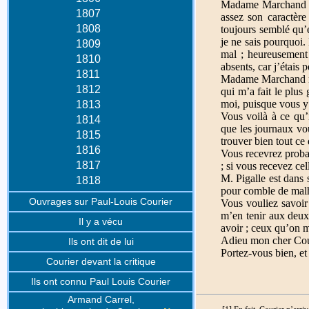
Madame Marchand a p
1807
assez son caractèr
1808
toujours semblé qu’
je ne sais pourquoi.
1809
mal ; heureusement 
1810
absents, car j’étais 
1811
Madame Marchand m
1812
qui m’a fait le plus 
moi, puisque vous y 
1813
Vous voilà à ce qu’i
1814
que les journaux vo
1815
trouver bien tout ce
1816
Vous recevrez probab
1817
; si vous recevez cel
M. Pigalle est dans s
1818
pour comble de malhe
Ouvrages sur Paul-Louis Courier
Vous vouliez savoir
m’en tenir aux deux 
Il y a vécu
avoir ; ceux qu’on m
Adieu mon cher Couri
Ils ont dit de lui
Portez-vous bien, e
Courier devant la critique
Ils ont connu Paul Louis Courier
Armand Carrel,