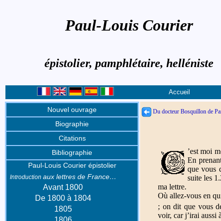
Paul-Louis Courier
épistolier, pamphlétaire, helléniste
Accueil
Nouvel ouvrage
Du docteur Bosquillon de Par
Biographie
Citations
’est moi m
Bibliographie
En prenant 
Paul-Louis Courier épistolier
que vous d
aux lettres de France…
Introduction
suite les 
ma lettre.
Avant 1800
Où allez-vous en qu
De 1800 à 1804
; on dit que vous d
1805
voir, car j’irai auss
1806