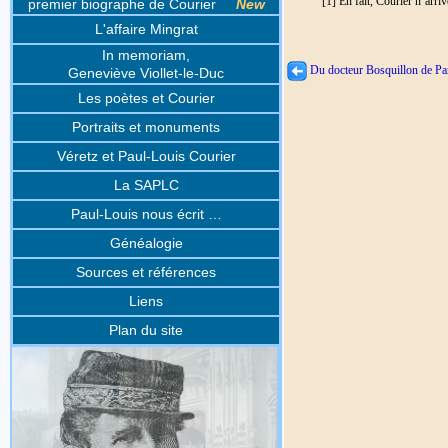
[1] En fait, Courier n’arri
premier biographe de Courier
New
L'affaire Mingrat
In memoriam,
Du docteur Bosquillon de Par
Geneviève Viollet-le-Duc
Les poètes et Courier
Portraits et monuments
Véretz et Paul-Louis Courier
La SAPLC
Paul-Louis nous écrit …
Généalogie
Sources et références
Liens
Plan du site