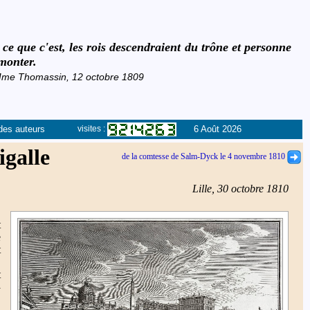
t ce que c'est, les rois descendraient du trône et personne
monter.
 Mme Thomassin, 12 octobre 1809
des auteurs
6 Août 2026
visites :
galle
de la comtesse de Salm-Dyck le 4 novembre 1810
Lille, 30 octobre 1810
.
t
e
t
t
y