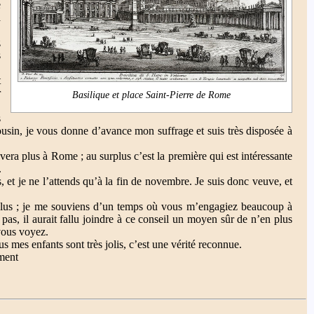
e
a
,
z
s
t
r
Basilique et place Saint-Pierre de Rome
s
sin, je vous donne d’avance mon suffrage et suis très disposée à
vera plus à Rome ; au surplus c’est la première qui est intéressante
.
s, et je ne l’attends qu’à la fin de novembre. Je suis donc veuve, et
 plus ; je me souviens d’un temps où vous m’engagiez beaucoup à
pas, il aurait fallu joindre à ce conseil un moyen sûr de n’en plus
 vous voyez.
 mes enfants sont très jolis, c’est une vérité reconnue.
ement