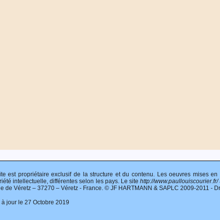
ite est propriétaire exclusif de la structure et du contenu. Les oeuvres mises en
iété intellectuelle, différentes selon les pays. Le site
http://www.paullouiscourier.fr/
ie de Véretz – 37270 – Véretz - France. © JF HARTMANN & SAPLC 2009-2011 - Droit
 à jour le 27 Octobre 2019