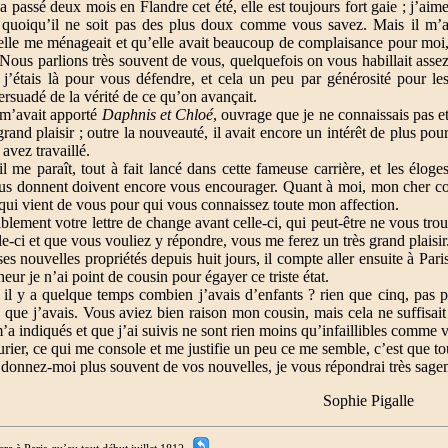
assé deux mois en Flandre cet été, elle est toujours fort gaie ; j’aim
e quoiqu’il ne soit pas des plus doux comme vous savez. Mais il m’
elle me ménageait et qu’elle avait beaucoup de complaisance pour moi
 Nous parlions très souvent de vous, quelquefois on vous habillait asse
j’étais là pour vous défendre, et cela un peu par générosité pour le
persuadé de la vérité de ce qu’on avançait.
’avait apporté
Daphnis et Chloé
, ouvrage que je ne connaissais pas e
grand plaisir ; outre la nouveauté, il avait encore un intérêt de plus pou
avez travaillé.
l me paraît, tout à fait lancé dans cette fameuse carrière, et les éloge
us donnent doivent encore vous encourager. Quant à moi, mon cher cou
 qui vient de vous pour qui vous connaissez toute mon affection.
lement votre lettre de change avant celle-ci, qui peut-être ne vous trou
le-ci et que vous vouliez y répondre, vous me ferez un très grand plaisir
es nouvelles propriétés depuis huit jours, il compte aller ensuite à Pari
ur je n’ai point de cousin pour égayer ce triste état.
 il y a quelque temps combien j’avais d’enfants ? rien que cinq, pas
que j’avais. Vous aviez bien raison mon cousin, mais cela ne suffisait 
’a indiqués et que j’ai suivis ne sont rien moins qu’infaillibles comme
er, ce qui me console et me justifie un peu ce me semble, c’est que tous
t donnez-moi plus souvent de vos nouvelles, je vous répondrai très sag
Sophie Pigalle