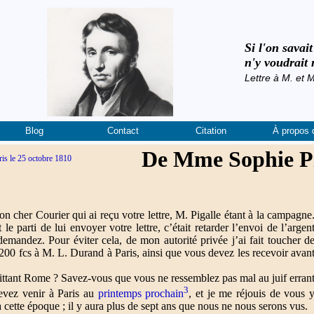
Si l'on savai
n'y voudrait 
Lettre à M. et
Blog
Contact
Citation
À propos 
De Mme Sophie Pi
is le 25 octobre 1810
on cher Courier qui ai reçu votre lettre, M. Pigalle étant à la campagne
le parti de lui envoyer votre lettre, c’était retarder l’envoi de l’argen
emandez. Pour éviter cela, de mon autorité privée j’ai fait toucher d
1.200 fcs à M. L. Durand à Paris, ainsi que vous devez les recevoir avan
ittant Rome ? Savez-vous que vous ne ressemblez pas mal au juif erran
3
evez venir à Paris au
printemps prochain
, et je me réjouis de vous 
i à cette époque ; il y aura plus de sept ans que nous ne nous serons vus.