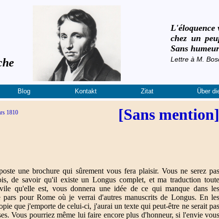
L'éloquence v
chez un peup
Sans humeur 
Lettre à M. Bos
che
Blog
Kontakt
Zitat
Über di
[Sans mention
ars 1810
poste une brochure qui sûrement vous fera plaisir. Vous ne serez pa
ois, de savoir qu'il existe un Longus complet, et ma traduction tout
rvile qu'elle est, vous donnera une idée de ce qui manque dans le
e pars pour Rome où je verrai d'autres manuscrits de Longus. En le
ie que j'emporte de celui-ci, j'aurai un texte qui peut-être ne serait pa
es. Vous pourriez même lui faire encore plus d'honneur, si l'envie vou