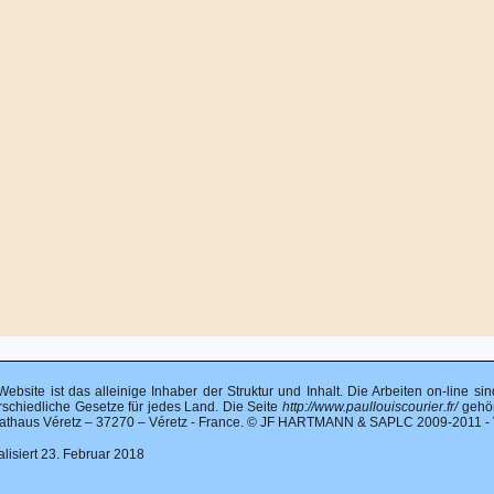
Website ist das alleinige Inhaber der Struktur und Inhalt. Die Arbeiten on-line s
rschiedliche Gesetze für jedes Land. Die Seite
http://www.paullouiscourier.fr/
gehör
athaus Véretz – 37270 – Véretz - France. © JF HARTMANN & SAPLC 2009-2011 - Ve
alisiert 23. Februar 2018