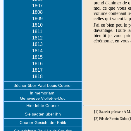
prend d'animer de qu
1807
moi ce que vous en
1808
volume contenant le 
1809
celles qui valent la 
1810
J'ai eu bien peu le p
davantage. Toute l
1811
bientôt je vous pri
1812
cérémonie, en vous 
1813
1814
1815
1816
1817
1818
Bücher über Paul-Louis Courier
In memoriam,
Geneviève Viollet-le-Duc
Hier lebte Courier
[1] Sautelet précise « A M
Sie sagten über ihn
[2] Fils de Firmin Didot (
Courier Gesicht der Kritik