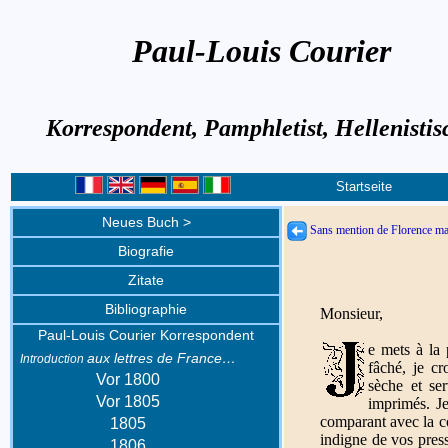
Paul-Louis Courier
Korrespondent, Pamphletist, Hellenistis
Startseite
Neues Buch >
Sans mention de Florence m
Biografie
Zitate
Bibliographie
Monsieur,
Paul-Louis Courier Korrespondent
e mets à la 
aux lettres de France…
Introduction
fâché, je cr
Vor 1800
sèche et se
Vor 1805
imprimés. J
comparant avec la cop
1805
indigne de vos press
1806