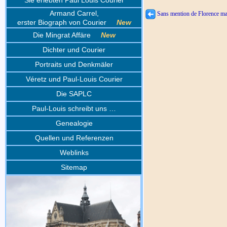
Sie erlebten Paul Louis Courier
Armand Carrel,
Sans mention de Florence m
erster Biograph von Courier
New
Die Mingrat Affäre
New
Dichter und Courier
Portraits und Denkmäler
Véretz und Paul-Louis Courier
Die SAPLC
Paul-Louis schreibt uns …
Genealogie
Quellen und Referenzen
Weblinks
Sitemap