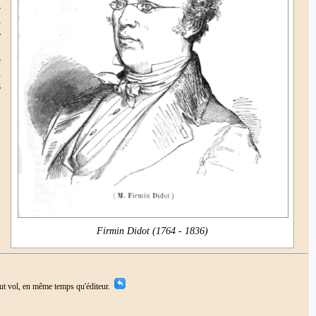
-
i
s
e
i
s
Firmin Didot (1764 - 1836)
ut vol, en même temps qu'éditeur.