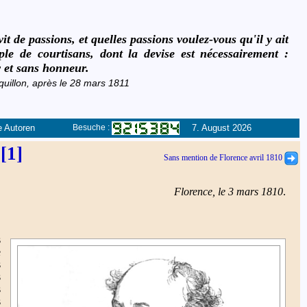
it de passions, et quelles passions voulez-vous qu'il y ait
le de courtisans, dont la devise est nécessairement :
et sans honneur.
quillon, après le 28 mars 1811
e Autoren
7. August 2026
Besuche :
[1]
]
Sans mention de Florence avril 1810
Florence, le 3 mars 1810
.
s
e
s
s
s
s