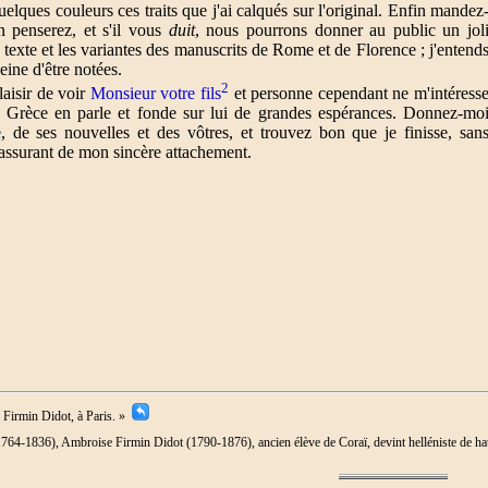
elques couleurs ces traits que j'ai calqués sur l'original. Enfin mandez
 penserez, et s'il vous
duit
, nous pourrons donner au public un jol
texte et les variantes des manuscrits de Rome et de Florence ; j'entend
peine d'être notées.
2
laisir de voir
Monsieur votre fils
et personne cependant ne m'intéress
a Grèce en parle et fonde sur lui de grandes espérances. Donnez-mo
e, de ses nouvelles et des vôtres, et trouvez bon que je finisse, san
assurant de mon sincère attachement.
. Firmin Didot, à Paris. »
1764-1836), Ambroise Firmin Didot (1790-1876), ancien élève de Coraï, devint helléniste de ha