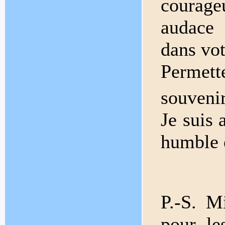
courage
audace 
dans vo
Permett
souveni
Je suis 
humble e
P.-S. M
pour le