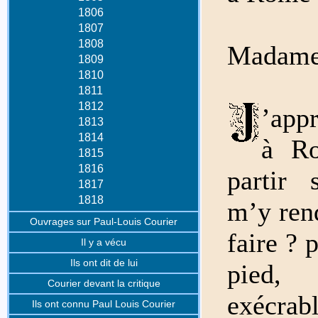
1806
1807
1808
Madam
1809
1810
1811
1812
’app
1813
1814
à Ro
1815
1816
partir 
1817
1818
m’y ren
Ouvrages sur Paul-Louis Courier
faire ? 
Il y a vécu
Ils ont dit de lui
pied,
Courier devant la critique
exécrab
Ils ont connu Paul Louis Courier