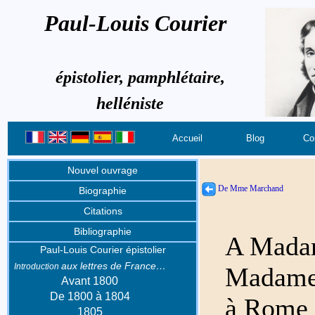
Paul-Louis Courier
épistolier, pamphlétaire,
helléniste
Accueil
Blog
Co
Nouvel ouvrage
De Mme Marchand
Biographie
Citations
Bibliographie
A Mada
Paul-Louis Courier épistolier
aux lettres de France…
Introduction
Madame 
Avant 1800
De 1800 à 1804
à Rome
1805