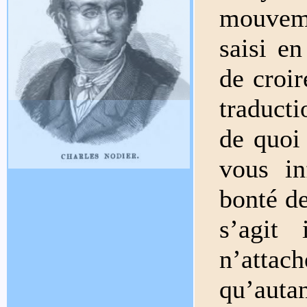
mouveme
saisi e
de croir
traduct
de quoi
vous i
bonté de
s’agit 
n’attach
qu’auta