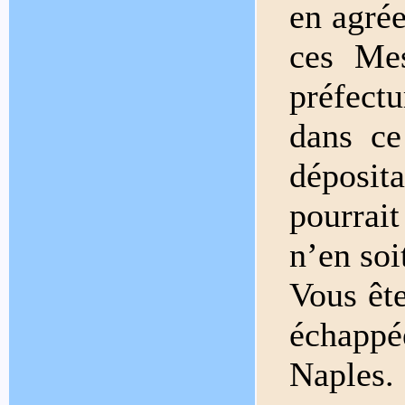
en agré
ces Mes
préfectu
dans ce
déposita
pourrai
n’en soi
Vous êt
échappé
Naple