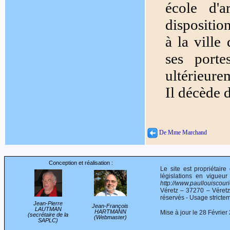
école d'a
disposition
à la ville
ses port
ultérieure
Il décède 
De Mme Marchand
Conception et réalisation :
Le site est propriétair
législations en vigueur
http://www.paullouiscourie
Véretz – 37270 – Véret
réservés - Usage stricte
Jean-Pierre
Jean-François
LAUTMAN
HARTMANN
Mise à jour le 28 Février
(secrétaire de la
(Webmaster)
SAPLC)