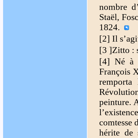
nombre d’
Staël, Fos
1824.
[2] Il s’a
[3 ]Zitto :
[4] Né à 
François X
remporta
Révolutio
peinture. 
l’existen
comtesse d
hérite de 