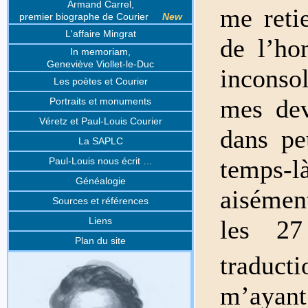
Armand Carrel,
me reti
premier biographe de Courier
New
L'affaire Mingrat
de l’ho
In memoriam,
Geneviève Viollet-le-Duc
inconsol
Les poètes et Courier
mes dev
Portraits et monuments
Véretz et Paul-Louis Courier
dans pe
La SAPLC
temps-
Paul-Louis nous écrit …
Généalogie
aisémen
Sources et références
Liens
les 27
Plan du site
traduc
m’aya