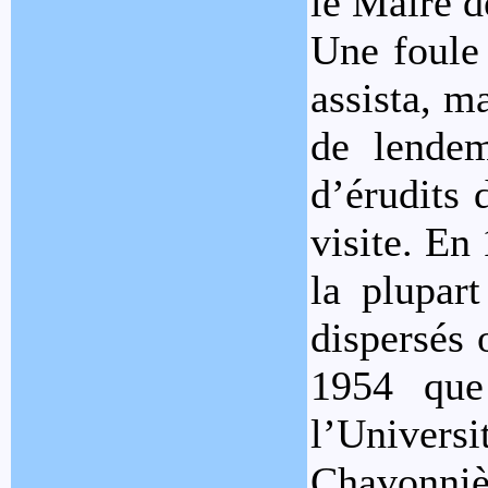
le Maire d
Une foule 
assista, m
de lendem
d’érudits 
visite. En 
la plupart
dispersés 
1954 que 
l’Univer
Chavonniè