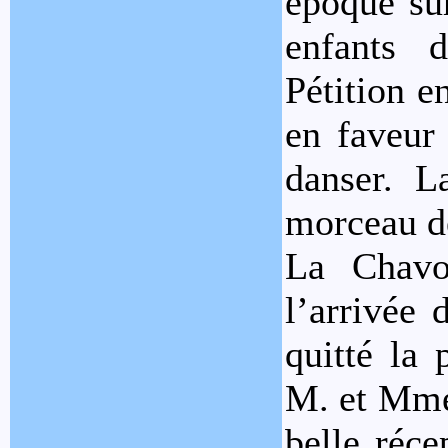
époque sur
enfants d
Pétition 
en faveur
danser. L
morceau d
La Chavon
l’arrivée 
quitté la 
M. et Mme 
belle réce