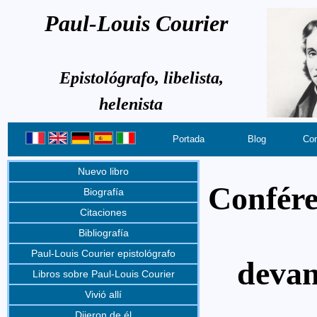
Paul-Louis Courier
Epistológrafo, libelista,
helenista
Portada
Blog
Con
Nuevo libro
Confére
Biografía
Citaciones
Bibliografía
Paul-Louis Courier epistológrafo
devan
Libros sobre Paul-Louis Courier
Vivió allí
Dijeron de él