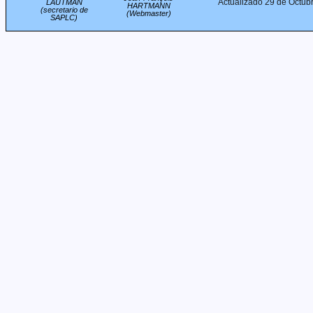
Actualizado 29 de Octub
LAUTMAN
HARTMANN
(secretario de
(Webmaster)
SAPLC)