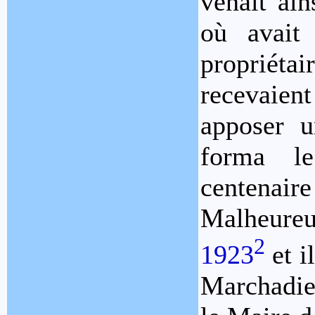
venait ain
où avait 
propriét
recevaient
apposer u
forma l
centena
Malheure
2
1923
et i
Marchadier