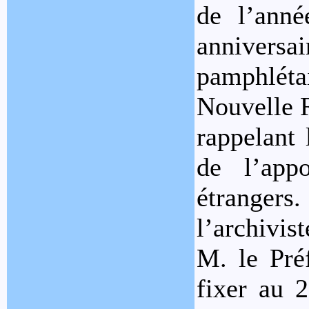
de l’anné
anniver
pamphléta
Nouvelle R
rappelant 
de l’app
étranger
l’archivis
M. le Pré
fixer au 2