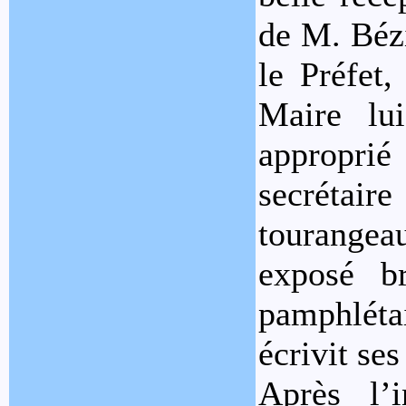
de M. Bézi
le Préfet,
Maire lui
appropri
secréta
tourangea
exposé br
pamphléta
écrivit se
Après l’