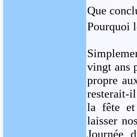
Que conclu
Pourquoi 
Simplement
vingt ans 
propre aux
resterait-
la fête e
laisser no
Journée d