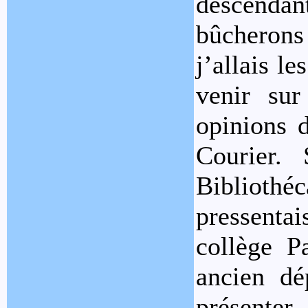
descendan
bûcherons
j’allais l
venir sur
opinions d
Courier.
Bibliothé
pressenta
collège P
ancien dép
présenter,