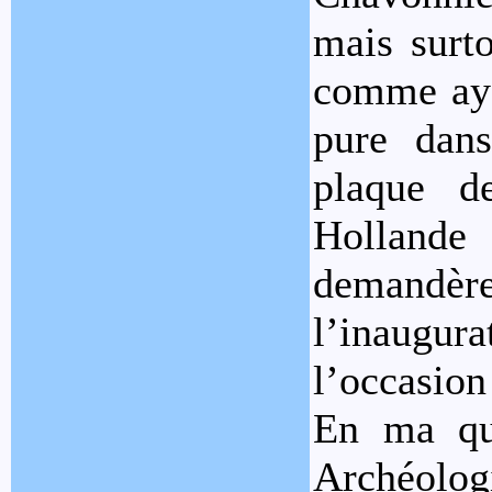
mais surt
comme ayan
pure dans
plaque 
Hollande
demandèr
l’inaugur
l’occasion
En ma qu
Archéologi