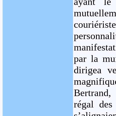
ayant le
mutuell
couriérist
personna
manifesta
par la mun
dirigea v
magnifique
Bertrand, 
régal des 
s’alignaie