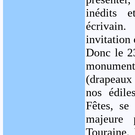
inédits e
écrivain.
invitation
Donc le 23
monumen
(drapeaux 
nos édile
Fêtes, se
majeure 
Touraine. 