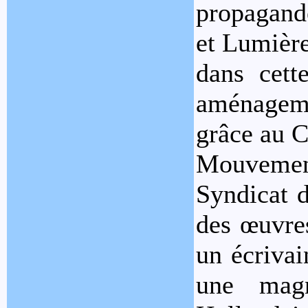
propagand
et Lumière
dans cett
aménagem
grâce au 
Mouvement
Syndicat d
des œuvres
un écrivai
une magn