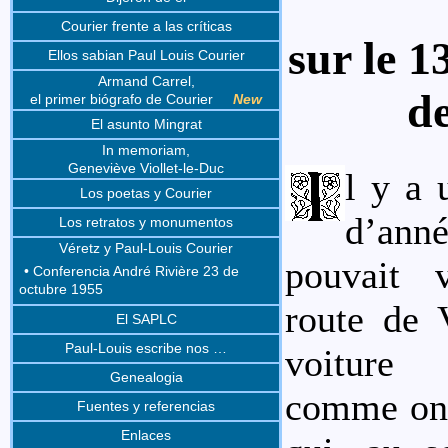
Courier frente a las críticas
sur le 1
Ellos sabian Paul Louis Courier
Armand Carrel,
d
el primer biógrafo de Courier
New
El asunto Mingrat
In memoriam,
Geneviève Viollet-le-Duc
l y a 
Los poetas y Courier
d’an
Los retratos y monumentos
Véretz y Paul-Louis Courier
pouvait 
• Conferencia André Rivière 23 de
octubre 1955
route de 
El SAPLC
Paul-Louis escribe nos …
voiture
Genealogia
comme on d
Fuentes y referencias
Enlaces