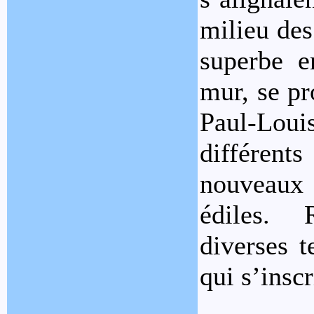
milieu des
superbe e
mur, se pr
Paul-Louis
différent
nouveaux 
édiles. R
diverses t
qui s’insc