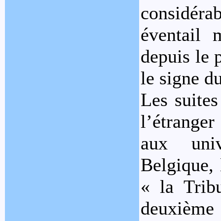
considér
éventail m
depuis le 
le signe d
Les suites
l’étrange
aux univ
Belgique, 
« la Trib
deuxième