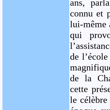
ans, parl
connu et p
lui-même a
qui prov
l’assistan
de l’école
magnifiqu
de la Cha
cette prés
le célèbre