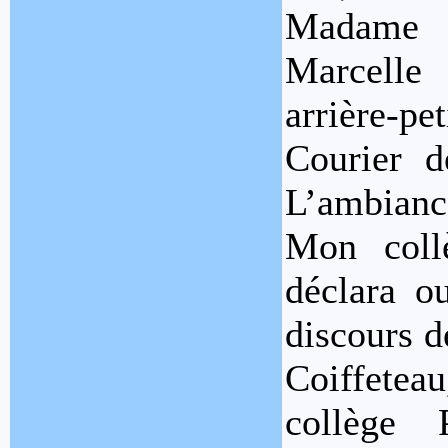
Madame J
Marcelle
arrière-pe
Courier d
L’ambianc
Mon collè
déclara ou
discours d
Coiffete
collège 