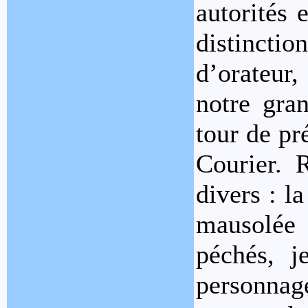
autorités 
distinctio
d’orateur,
notre gra
tour de pr
Courier. 
divers : l
mausolée 
péchés, j
personnag