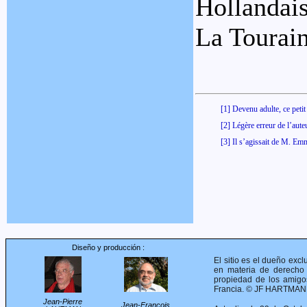
Hollandai
La Tourain
[1] Devenu adulte, ce peti
[2] Légère erreur de l’au
[3] Il s’agissait de M. Em
Diseño y producción :
El sitio es el dueño excl
en materia de derecho d
propiedad de los amig
Francia. © JF HARTMANN 
Jean-Pierre
Jean-François