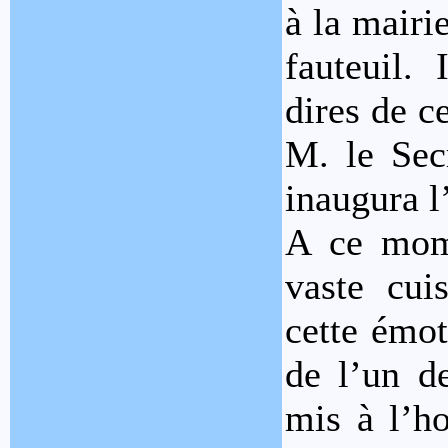
à la mairi
fauteuil. 
dires de c
M. le Secr
inaugura l
A ce mome
vaste cui
cette émot
de l’un d
mis à l’h