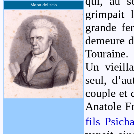
qui, au s
Mapa del sitio
grimpait l
grande fe
demeure de
Touraine.
Un vieill
seul, d’a
couple et 
Anatole F
fils Psicha