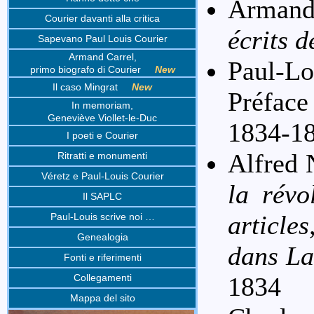
Armand
Courier davanti alla critica
écrits d
Sapevano Paul Louis Courier
Armand Carrel,
Paul-Lo
primo biografo di Courier
New
Il caso Mingrat
New
Préface
In memoriam,
Geneviève Viollet-le-Duc
1834-1
I poeti e Courier
Alfred 
Ritratti e monumenti
Véretz e Paul-Louis Courier
la révo
Il SAPLC
article
Paul-Louis scrive noi …
Genealogia
dans La
Fonti e riferimenti
Collegamenti
1834
Mappa del sito