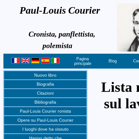
Paul-Louis Courier
Cronista, panflettista,
polemista
Pagina
Blog
Con
principale
Nuovo libro
Lista 
Biografia
Citazioni
sul la
Bibliografia
Paul-Louis Courier ronista
Opere su Paul-Louis Courier
I luoghi dove ha vissuto
Hanno detto che