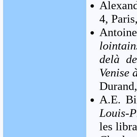
Alexan
4, Pari
Antoin
lointai
delà de
Venise 
Durand,
A.E. Bi
Louis-P
les libr