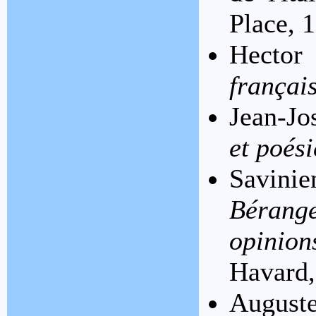
Place, 
Hecto
françai
Jean-Jo
et poési
Savin
Bérang
opinion
Havard,
August