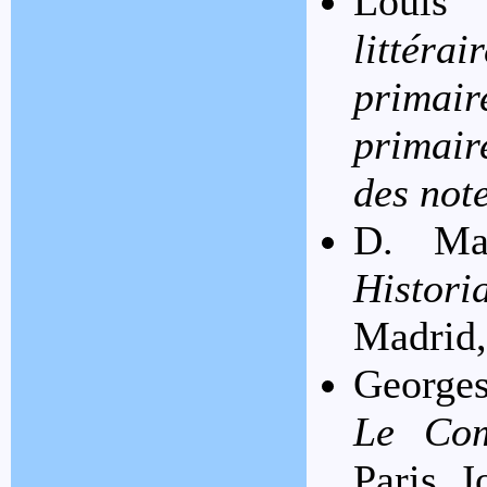
Louis
littéra
primair
primair
des not
D. Mar
Histori
Madrid,
Georges
Le Com
Paris, 