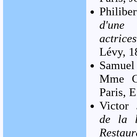
Philib
d'une 
actrice
Lévy, 1
Samuel
Mme Ch
Paris, E
Victor 
de la l
Restaur