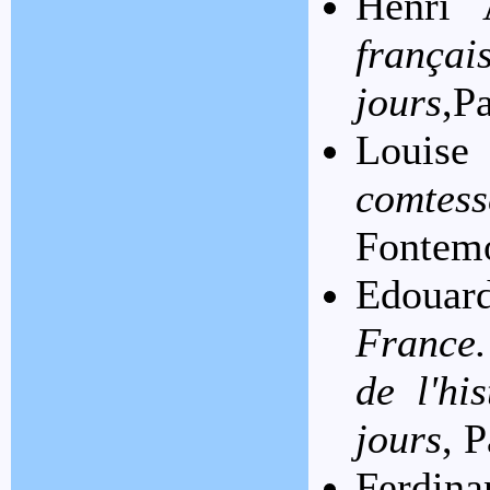
Henri 
frança
jours
,P
Louise
comtes
Fontemo
Edouar
France.
de l'hi
jours
, 
Ferdin