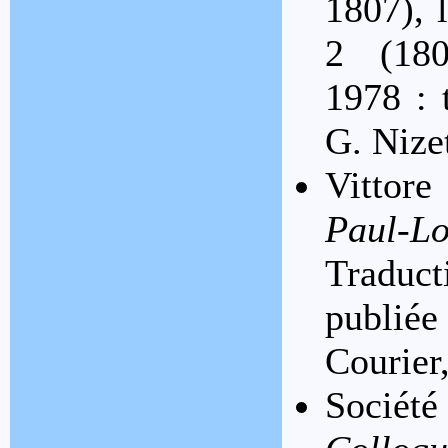
1807), 
2 (1808
1978 : 
G. Nize
Vittore
Paul-L
Traduc
publié
Courier
Société