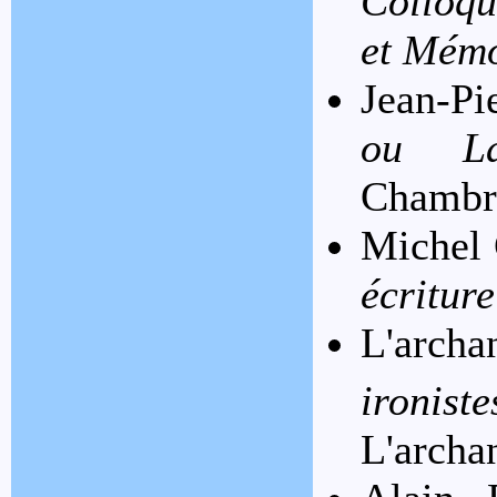
Colloqu
et Mémo
Jean-Pi
ou La
Chambra
Michel 
écriture
L'arch
ironi
L'archa