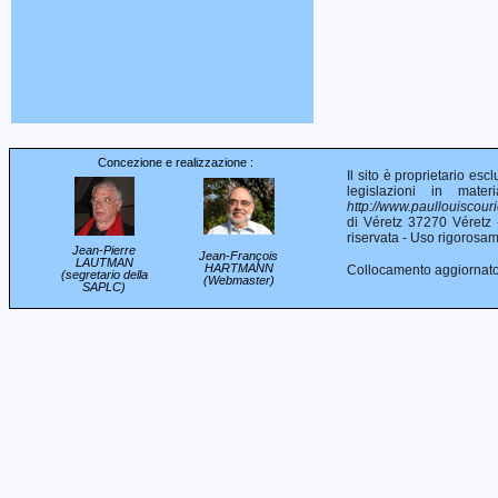
Concezione e realizzazione :
Il sito è proprietario es
legislazioni in mater
http://www.paullouiscourie
di Véretz 37270 Véretz 
riservata - Uso rigorosa
Jean-Pierre
Jean-François
LAUTMAN
HARTMANN
Collocamento aggiornato 
(segretario della
(Webmaster)
SAPLC)