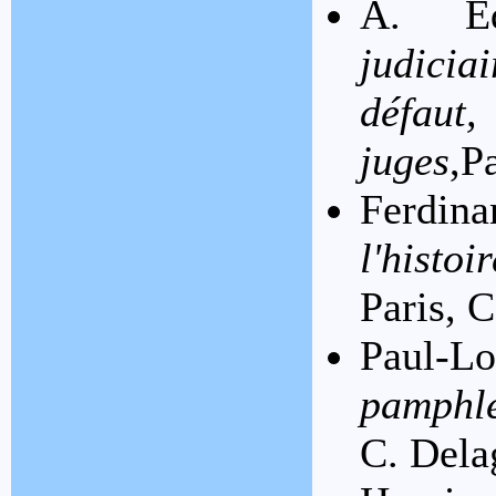
A. Ed
judicia
défaut,
juges
,P
Ferdi
l'histo
Paris, 
Paul-L
pamphle
C. Dela