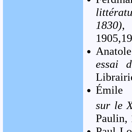
littéra
1830)
,
1905,1
Anatol
essai d
Librair
Émile 
sur le 
Paulin,
Paul-Lo