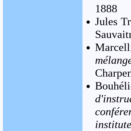
1888
Jules T
Sauvait
Marcell
mélang
Charpen
Bouhél
d'inst
confér
instit