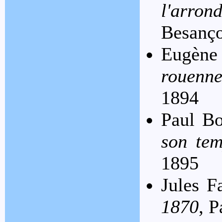
l'arr
Besanço
Eugè
rouenne
1894
Paul B
son tem
1895
Jules F
1870
, P