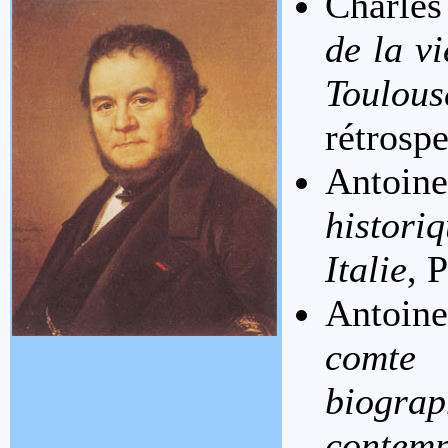
Charle
de la v
Toulo
rétrospe
Antoi
historiq
Italie
, 
Antoine
comte 
biogr
contem