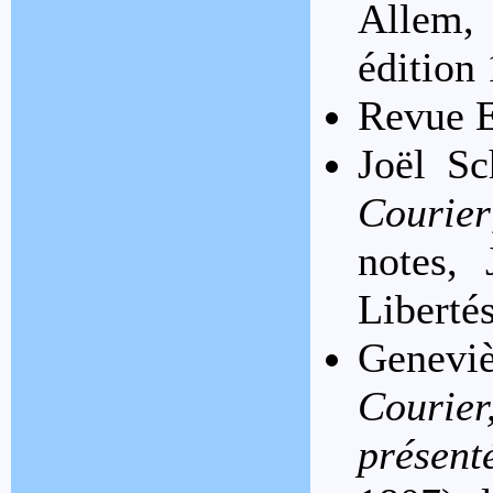
Allem, 
édition
Revue E
Joël S
Courier
notes, 
Liberté
Genevi
Courie
présen