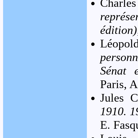
Charl
représ
édition)
Léopo
personn
Sénat 
Paris, A
Jules C
1910. 1
E. Fasq