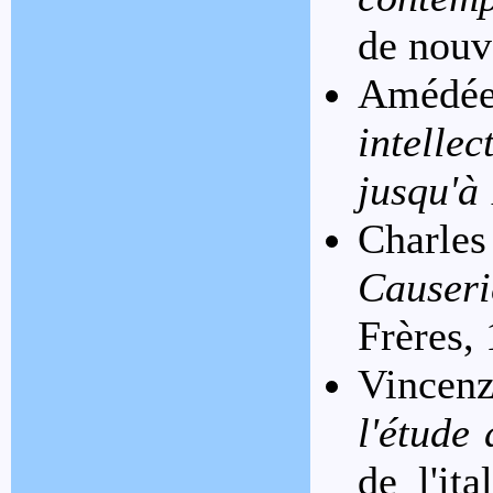
de nouv
Améd
intell
jusqu'à
Charl
Causeri
Frères,
Vincenz
l'étude
de l'it