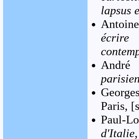
lapsus e
Antoine
écrir
contem
André
parisie
George
Paris, [
Paul-Lo
d'Italie